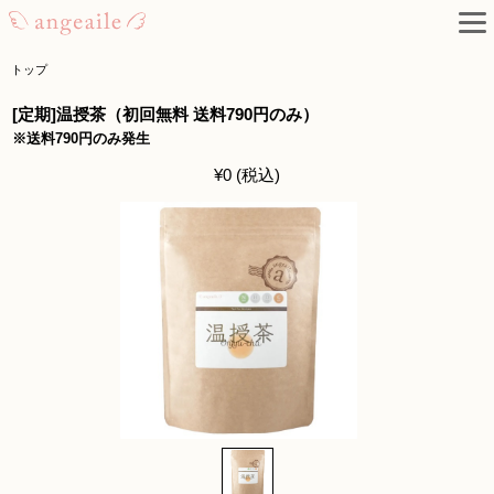
トップ
[定期]温授茶（初回無料 送料790円のみ）
※送料790円のみ発生
¥0 (税込)