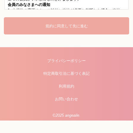
会員のみなさまへの通知
1. 本規約の変更のケース以外に当社が必要と判断した場合、当社
は、会員に対し随時必要な事項を通知します。
2. 前項の通知は、当サイト上に表示した時点で全ての会員に通知し
規約に同意して先に進む
たものとみなします。
会員登録について
当サイトにおいてのご購入には会員登録が必要になります。
なお会員登録は無料です。
※ログインには、会員登録時に入力したメールアドレスおよびパス
ワードが必要になります。
プライバシーポリシー
会員のみなさまから提供された個人情報
当サイトを利用するにあたって、会員の住所、電話番号、購入履歴
などの大切な個人情報がネットサーバ上に登録されますが、当社は
特定商取引法に基づく表記
その個人情報を適切かつ確実に管理するものとし、法令などにより
開示が求められる場合を除き、開示しないものとします。
利用規約
※チャートなど一個人が特定できない範囲で集計する場合がありま
す。
お問い合わせ
お客様からの会員登録を承認しない場合
会員登録の申し込みを当社が受けた際、架空の人物を登録した場合
や、本人以外の第三者の会員登録をした場合、過去に会員除名処分
©2025 angeaile.
を受けたことがある場合など、当社が不適当と判断した時は、その
会員登録を承認しない場合があります。
また一度承認した会員であっても前述のいずれかであることが判明