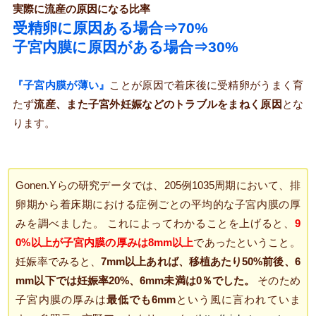
実際に流産の原因になる比率
受精卵に原因ある場合⇒70%
子宮内膜に原因がある場合⇒30%
『子宮内膜が薄い』
ことが原因で着床後に受精卵がうまく育
たず
流産、また子宮外妊娠などのトラブルをまねく原因
とな
ります。
Gonen.Yらの研究データでは、205例1035周期において、排
卵期から着床期における症例ごとの平均的な子宮内膜の厚
みを調べました。 これによってわかることを上げると、
9
0%以上が子宮内膜の厚みは8mm以上
であったということ。
妊娠率でみると、
7mm以上あれば、移植あたり50%前後、6
mm以下では妊娠率20%、6mm未満は0％でした。
そのため
子宮内膜の厚みは
最低でも6mm
という風に言われていま