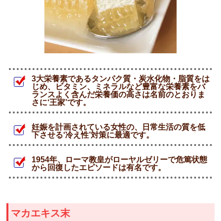
3大栄養素であるタンパク質・炭水化物・脂質をは
じめ、ビタミン、ミネラルなど豊富な栄養素をバ
ランスよく含んだ栄養価の高さは名前のとおりま
さに‘王家’です。
妊娠を計画されている女性の、日常生活の質を低
下させる‘冷え性’対策に最適です。
1954年、ローマ教皇がローヤルゼリーで危篤状態
から回復したエピソードは有名です。
マカエキス末