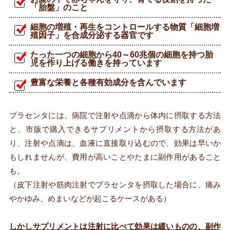
「胎盤」のこと
細胞の増殖・再生をコントロールする物質「細胞増
殖因子」を合成分泌する器官です
たった一つの細胞から40～60兆個の細胞を持つ胎
児を作り上げる働きを持っています
豊富な栄養と各種有効成分を含んでいます
プラセンタには、病院で注射や点滴から体内に摂取する方法
と、市販で購入できるサプリメントから摂取する方法があ
り、注射や点滴は、血液に直接取り込むので、効果は早いか
もしれませんが、費用が高いことやたまに副作用があること
も。
（皮下注射や筋肉注射でプラセンタを摂取した場合に、痛み
やかゆみ、めまいなどが起こるケースがある）
しかしサプリメントは注射に比べて効果は緩いものの、副作