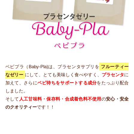
ベビプラ（Baby-Pla)は、プラセンタサプリを
フルーティー
なゼリー
にして、とても美味しく食べやすく、
プラセンタ
に
加えて、さらに
ベビ待ちをサポートする成分
をたっぷり配合
しました。
そして
人工甘味料・保存料・合成着色料不使用
の
安心・安全
のクオリティー
です！！